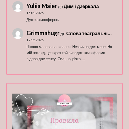
Yuliia Maier
Дим і дзеркала
до
15.01.2026
Дуже атмосферно.
Grimmahugr
Слова театральні…
до
12.12.2025
Цікава манера написання. Незвична для мене. На
мій погляд, це якраз той випадок, коли форма
відповідає сенсу. Сильно, різко і…