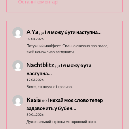
Останні коментарі
A Ya
І я можу бути наступна…
до
02.04.2026
Потужний маніфест. Сильно сказано про голос,
який неможливо заглушити
Nachtblitz
І я можу бути
до
наступна…
19.03.2026
Боже , як влучно і красиво.
Kasia
І нехай моє слово тепер
до
задзвонить у бубен…
30.01.2026
Дуже сильний і трішки моторошний вірш.