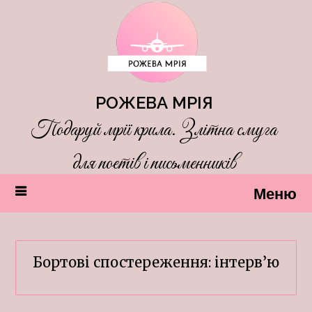
РОЖЕВА МРІЯ
Подаруй мрії крила. Злітна смуга
для поетів і письменників
Меню
Бортові спостереження: інтерв’ю