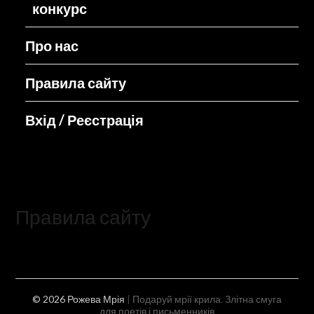
конкурс
Про нас
Правила сайту
Вхід / Реєстрація
Правила сайту
© 2026 Рожева Мрія
| Подаруй мрії крила. Злітна смуга
для поетів і письменників