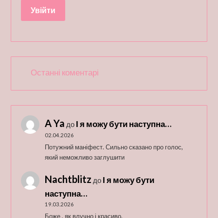
Останні коментарі
A Ya
І я можу бути наступна…
до
02.04.2026
Потужний маніфест. Сильно сказано про голос,
який неможливо заглушити
Nachtblitz
І я можу бути
до
наступна…
19.03.2026
Боже , як влучно і красиво.