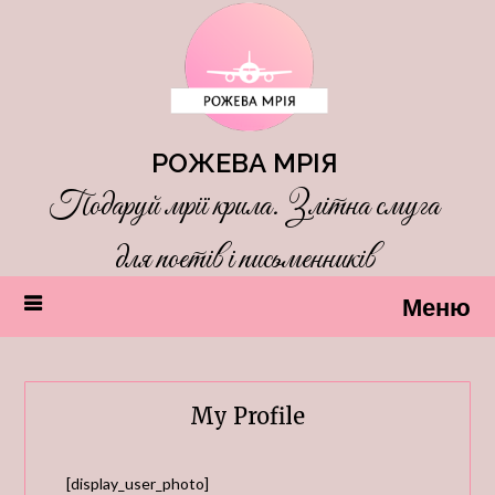
РОЖЕВА МРІЯ
Подаруй мрії крила. Злітна смуга
для поетів і письменників
Меню
My Profile
[display_user_photo]