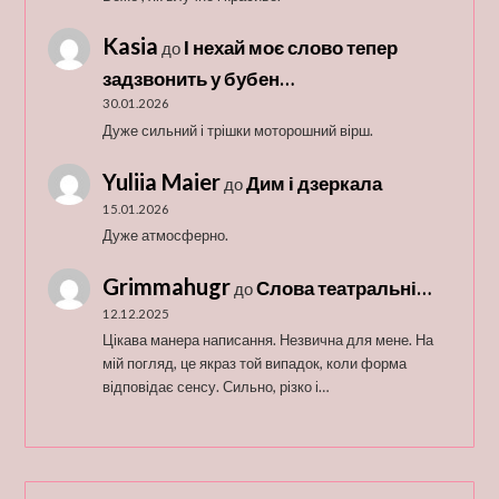
Kasia
І нехай моє слово тепер
до
задзвонить у бубен…
30.01.2026
Дуже сильний і трішки моторошний вірш.
Yuliia Maier
Дим і дзеркала
до
15.01.2026
Дуже атмосферно.
Grimmahugr
Слова театральні…
до
12.12.2025
Цікава манера написання. Незвична для мене. На
мій погляд, це якраз той випадок, коли форма
відповідає сенсу. Сильно, різко і…