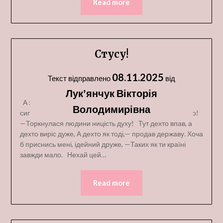
Read more
Стусу!
08.11.2025
Текст відправлено
від
Лукʼянчук Вікторія
А знаєш, Стусе, все в нас як в кіно: В нас досі мова
Володимирівна
сиплеться повз вухо. Нема різниці, кажуть, чуєш?,— дно!
—Торкнулася людини ницість духу! Тут дехто впав, а
дехто виріс дуже, А дехто як тоді,— продав державу. Хоча
б приснись мені, ідейний друже, —Таких як ти країні
завжди мало. Нехай цей…
Read more