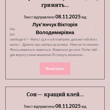
гримить…
08.11.2025
Текст відправлено
від
Лукʼянчук Вікторія
Наша реальність кусає за щоки, гримить. Безліч життів
Володимирівна
розтрощила війна. Все забрала. Що тепер в нас для
свободи є?— Мить! /д и х а й повітрям, допоки тобі його
мало./ Думать про завтра це розкіш. -Нам не по кишені.
Якось живеться. живеться. Живеться до ночі. Потім твій
дім ворогу стане мішенню Й стануть мішенню…
Read more
Сон— кращий клей…
08.11.2025
Текст відправлено
від