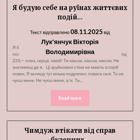
Я будую себе на руїнах життєвих
подій…
08.11.2025
Текст відправлено
від
Лукʼянчук Вікторія
Я будую себе на руїнах життєвих подій, На розлогих
Володимирівна
полях лине вірш мій— Свята панацея. Біль кидає розряд
220,— плач, серце, німій! Ти ніколи, ніколи, ніколи, Не
знатимеш де я. Ці зруйновані стіни не мають історій
нових, Я залишу тут кілька подряпин; повага силі. Ти не
чуєш мене. Не чуєш мене, а їх Ти…
Read more
Чимдуж втікати від справ
буденних…