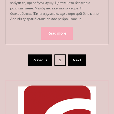
забути те, що забути мушу. Ця темнота без жалю
розсікає мене. Майбутнє вже тяжко хворе. Я
безхребетна. Жити із думкою, що скоро цей біль мине,
Але він дедалі більше ламає ребра. І час не…
Read more
Пагінація
Previous
2
Next
записів