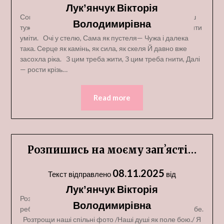
Лукʼянчук Вікторія
Сон— кращий клей Засни та заклей. Чом ти так любиш
Володимирівна
тужити? Серце скляне, Тендітне, мале -треба з ним жити
уміти. Очі у стелю, Сама як пустеля— Чужа і далека
така. Серце як камінь, як сила, як скеля Й давно вже
засохла ріка. З цим треба жити, З цим треба гнити, Далі
— рости крізь…
Read more
Розпишись на моєму запʼясті…
08.11.2025
Текст відправлено
від
Лукʼянчук Вікторія
Розпишись на моєму запʼясті, Хай любов нам ламає
Володимирівна
ребра. Я не знала з тобою щастя І не знала його до тебе.
Розтрощи наші спільні фото /Наші душі як поле бою./ Я