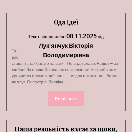
Ода Ідеї
08.11.2025
Текст відправлено
від
Лукʼянчук Вікторія
Та що ж вам треба нелюди, іуди!? Прогнути нас чи
Володимирівна
вистачить снаги? Ідеї не вмирають. Гинуть люди— Що
ставлять так багато на ваги. Не ради слави. Радше— за
любов! За націю. За власне воскресіння! Не треба нам
урочистих промов Ідеї наші — не для покоління! Бо ми
як плуг. Як постріл. Як свіча!…
Read more
Наша реальність кусає за щоки,