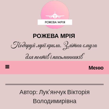
Перейти
до
вмісту
РОЖЕВА МРІЯ
Подаруй мрії крила. Злітна смуга
для поетів і письменників
Меню
Автор:
Лукʼянчук Вікторія
Володимирівна