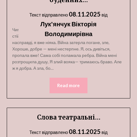
08.11.2025
Текст відправлено
від
Лукʼянчук Вікторія
Чимдуж втікати від справ буденних, Тримать удар як
Володимирівна
стійкий вояка. Я ось дивіться яка натхненна! Але ж,
насправді, я вже ніяка. Війна затерла погане, зле,
Хороше, добре — мені нестерпне. Я, ось дивіться,
пропала вже! Сама собі поламала ребра. Війна мені
розтрощила душу, Я злий вояка— тримаюсь браво. Але
ж я добра. А зла, бо…
Read more
Слова театральні…
08.11.2025
Текст відправлено
від