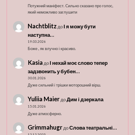
Потужний маніфест. Сильно сказано про голос,
який неможливо заглушити
Nachtblitz
І я можу бути
до
наступна…
19.03.2026
Боже , як влучно і красиво.
Kasia
І нехай моє слово тепер
до
задзвонить у бубен…
30.01.2026
Дуже сильний і трішки моторошний вірш.
Yuliia Maier
Дим і дзеркала
до
15.01.2026
Дуже атмосферно.
Grimmahugr
Слова театральні…
до
12.12.2025