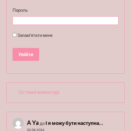
Пароль
Запам'ятати мене
Останні коментарі
A Ya
І я можу бути наступна…
до
02.04.2026