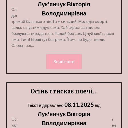
Лукʼянчук Вікторія
Слова театральні, гримаси ну точно такі ж! Актори
Володимирівна
дешеві в старому німому фільмі. Цілуй моє серце й
тримай біля нього ніж Ти ж сильний. Мелодія смерті,
вальс із пустими думками. Хай вкриється пилом
бездушна тирада твоя. Падай без сил. Цілуй свої власні
ями, Ти-я! Вірші тут без рими. Її вже не буде ніколи.
Слова твої…
Read more
Осінь стискає плечі…
08.11.2025
Текст відправлено
від
Лукʼянчук Вікторія
Осінь стискає плечі, обом нам гірко. Холод збиває з ніг і
Володимирівна
калічить душу. Я роздрукую спогад собі на плівку Щоб не