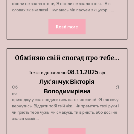
ніколи не знала хто ти, Я ніколи не знала хто я. Я в
словах як в калюжі— купаюсь Ми пасуєм як цукор—…
Read more
Обміняю свій спогад про тебе…
08.11.2025
Текст відправлено
від
Лукʼянчук Вікторія
Обміняю свій спогад про тебе на приторне біле вино. Я
Володимирівна
не знаю яке твоє небо, чи стискає тебе воно. Чи
приходжу у снах подивитись на те, як спиш? -Я так хочу
вернутись. Віддати тобі твій ніж. Чи тремтять твої руки і
чи гріють тебе чужі? Чи смакуєш ти вірність, або досі не
знаєш межі?…