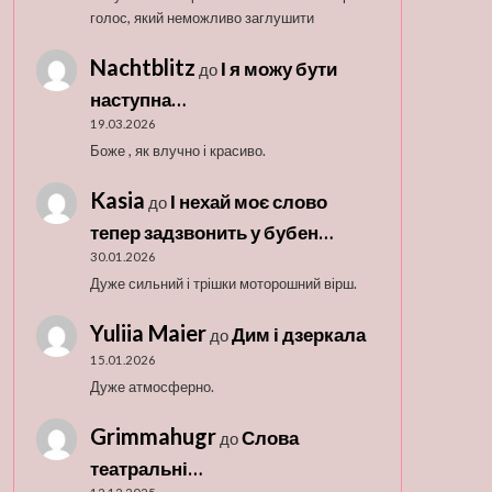
голос, який неможливо заглушити
Nachtblitz
І я можу бути
до
наступна…
19.03.2026
Боже , як влучно і красиво.
Kasia
І нехай моє слово
до
тепер задзвонить у бубен…
30.01.2026
Дуже сильний і трішки моторошний вірш.
Yuliia Maier
Дим і дзеркала
до
15.01.2026
Дуже атмосферно.
Grimmahugr
Слова
до
театральні…