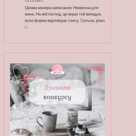
12.12.2025
Цікава манера написання. Незвична для
мене. На мій погляд, це якраз той випадок,
коли форма відповідає сенсу. Сильно, різко
і…