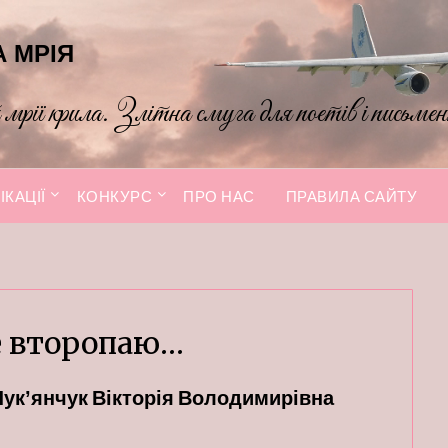
 МРІЯ
рії крила. Злітна смуга для поетів і письмен
ІКАЦІЇ
КОНКУРС
ПРО НАС
ПРАВИЛА САЙТУ
е второпаю…
Лукʼянчук Вікторія Володимирівна