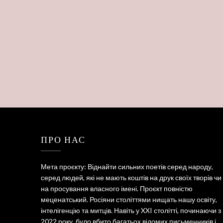
ПРО НАС
Мета проєкту: Віднайти сильних поетів серед народу,
серед людей, які не мають коштів на друк своїх творів чи
на просування власного імені. Проєкт повністю
меценатський. Росіяни століттями нищать нашу освіту,
інтелігенцію та митців. Навіть у XXI столітті, починаючи з
2022 року, було вбито багатьох відомих письменників і