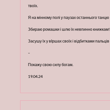
твоїх.
Я на мінному полі у паузах останнього танцю
Збираю ромашки і шлю їх невпинно книжкам!
Засушу їх у вІршах своїх і відбитками пальців
–
Покажу свою силу богам.
19.04.24