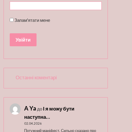
Запам'ятати мене
Останні коментарі
A Ya
І я можу бути
до
наступна…
02.04.2026
Потужний маніфест. Сильно сказано про