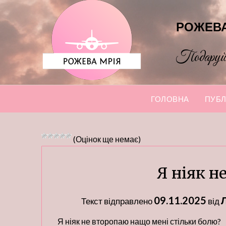
Перейти
до
РОЖЕВА
вмісту
Подаруй м
ГОЛОВНА
ПУБЛ
(Оцінок ще немає)
Я ніяк н
09.11.2025
Текст відправлено
від
Я ніяк не второпаю нащо мені стільки болю?