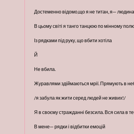
Достеменно відомо,що я не титан, я— людина
В цьому світі я танго танцюю по мінному пол
Із рядками під руку, що вбити хотіла
Й
Не вбила.
Журавлями здіймаються мрії. Прямують в не
/я забула як жити серед людей не живих!/
Я в своєму стражданні безсила. Вся сила в те
В мене— рядки і відбитки емоцій