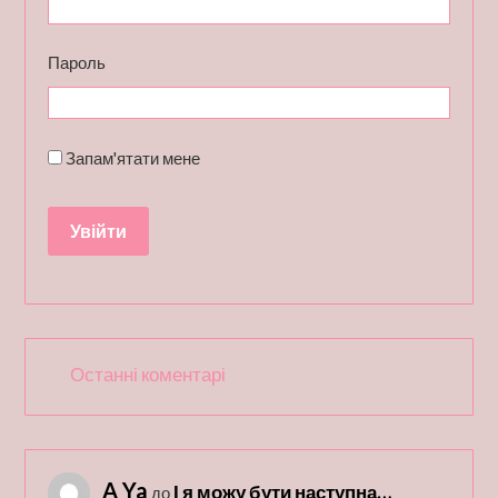
Пароль
Запам'ятати мене
Останні коментарі
A Ya
І я можу бути наступна…
до