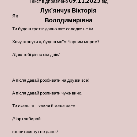
09.11.2025
Текст відправлено
від
Лукʼянчук Вікторія
Я від життя вже вхопила дві склянки солі,
Володимирівна
Ти будеш третя: давно вже солодке не їм.
Хочу втонути я, будеш моїм Чорним морем?
/Даю тобі рівно сім днів/
А після давай розбивати на друзки все!
А після давай розпивати чуже вино.
Ти океан, я— хвиля й мене несе
/Чорт забирай,
втопитися тут не дано./