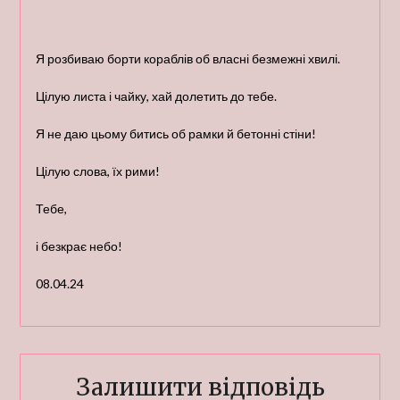
Я розбиваю борти кораблів об власні безмежні хвилі.
Цілую листа і чайку, хай долетить до тебе.
Я не даю цьому битись об рамки й бетонні стіни!
Цілую слова, їх рими!
Тебе,
і безкрає небо!
08.04.24
Залишити відповідь