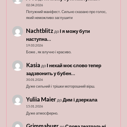
02.04.2026
Потужний маніфест. Сильно сказано про голос,
який неможливо заглушити
Nachtblitz
І я можу бути
до
наступна…
19.03.2026
Боже , як влучно і красиво.
Kasia
І нехай моє слово тепер
до
задзвонить у бубен…
30.01.2026
Дуже сильний і трішки моторошний вірш.
Yuliia Maier
Дим і дзеркала
до
15.01.2026
Дуже атмосферно.
Grimmahugr
Слова театральні…
до