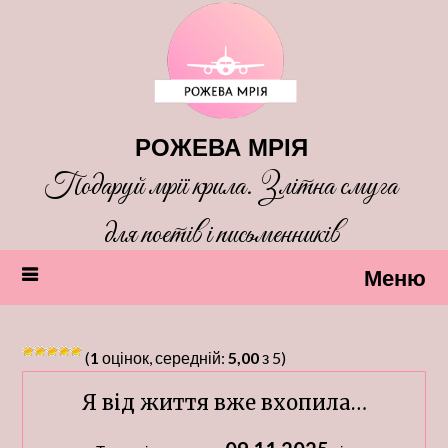
Перейти
до
вмісту
РОЖЕВА МРІЯ
Подаруй мрії крила. Злітна смуга
для поетів і письменників
Меню
(
1
оцінок, середній:
5,00
з 5)
Я від життя вже вхопила…